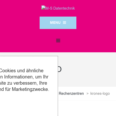
MENU
KRONES-LOGO
Cookies und ähnliche
 Informationen, um Ihr
ite zu verbessern, Ihre
nd für Marketingzwecke.
M-S Datentechnik
>
Kunden
>
Rechenzentren
>
krones-logo