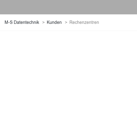
M-S Datentechnik
>
Kunden
>
Rechenzentren
Rheinstetten
115 Knürr Netzwerkschränke 46 HE
3600 Multimode-Verbindungen
7512 Singlemode-Verbindungen
410 LWL-Panels (E2000 und LC-Duplex)