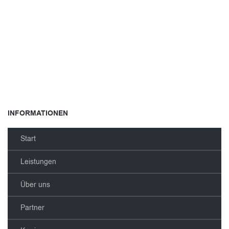
4 Knürr CoolLoop mit je 30 kW Kühlleistung
72 Multimode-Querverbindungen
24 Singlemode-Querverbindungen
48 Kat.6 Verbindungen , 9,5 km Kabel verlegt
Kaltwassersatz (Dachgerät) Emerson 75 kW Kühlleistung
Komplette Kaltwasserverrohrung Sensorik
Zutrittskontrolle, Videoüberwachung,
Einbruchmeldeüberwachung und Leckagesensorik
INFORMATIONEN
Start
Leistungen
Über uns
Partner