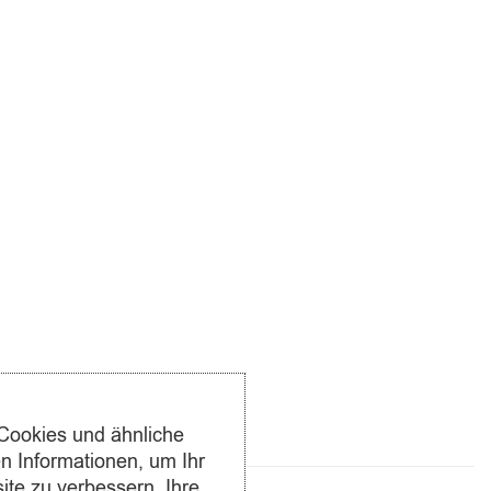
16 Knürr Netzwerkschränke 46 HE
16 Knürr CoolLoop mit je 20 kW Kühlleistung
48 Multimode-Querverbindungen
96 Singlemode-Querverbindungen
816 Kat.6 Verbindungen
Spannungsversorgung, Phasenabhängige Netzspannung
von Knürr für alle Serverschränke und Endgeräte
Oxyreduct-Anlage von Wagner für das komplette RZ mit
14,5 % Volumensauerstoff, Kühlsystem mit 150 kW
Kühlleistung
Schranküberwachung mit 192 Sensoren
Cookies und ähnliche
 Informationen, um Ihr
ite zu verbessern, Ihre