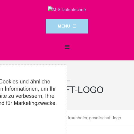
MENU
FRAUNHOFER-
Cookies und ähnliche
GESELLSCHAFT-LOGO
 Informationen, um Ihr
ite zu verbessern, Ihre
nd für Marketingzwecke.
M-S Datentechnik
>
Kunden
>
fraunhofer-gesellschaft-logo